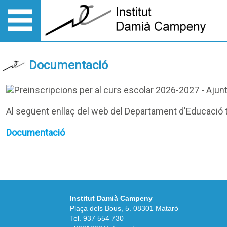
Documentació
Al següent enllaç del web del Departament d'Educació tr
Documentació
Institut Damià Campeny
Plaça dels Bous, 5. 08301 Mataró
Tel.
937 554 730