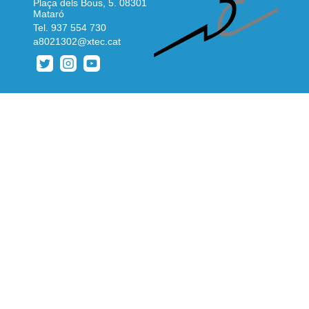
Plaça dels Bous, 5. 08301
Mataró
Tel.
937 554 730
a8021302@xtec.cat