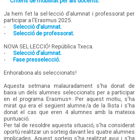
Criteris de mobilitat per als docents.
Ja hem fet la sel·lecció d'alumnat i professorat per
participar a l'Erasmus 2025.
-
Selecció d'alumnat.
-
Selecció de professorat.
NOVA SEL·LECCIÓ! República Txeca.
-
Selecció d'alumnat.
-
Fase presselecció.
Enhorabona als seleccionats!
Aquesta setmana malauradament s'ha donat de
baixa un dels alumnes seleccionats per a participar
en el programa Erasmus+. Per aquest motiu, s'ha
mirat qui era el següent alumne/a de la llista i s'ha
donat el cas que eren 4 alumnes amb la mateixa
puntuació.
Per tal de resoldre aquesta situació, s'ha considerat
oportú realitzar un sorteig davant les quatre alumnes
implicades. Aquest sorteig s'ha realitzat avui i s'ha