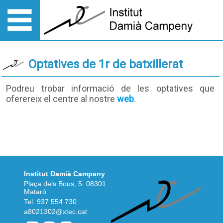
Optatives de 1r de batxillerat
Podreu trobar informació de les optatives que
oferereix el centre al nostre
web
.
Institut Damià Campeny
Plaça dels Bous, 5. 08301
Mataró
Tel.
937 554 730
a8021302@xtec.cat